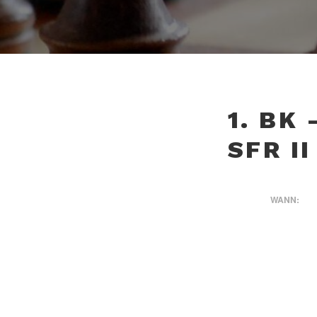
1. BK
SFR II
WANN:
BEITRA
VORHERIGER BEI
1. BK – SB BOR/ST: