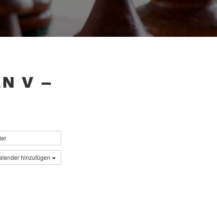
EN V –
der
alender hinzufügen
CHSTER BEITRAG
 – SC Steinfurt III