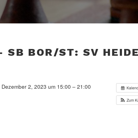
 – SB BOR/ST: SV HEID
Dezember 2, 2023 um 15:00 – 21:00
Kalen
Zum K
GSNAVIGATION
TRAG
NÄ
 TV Borken III – SFR II
BL Gr. B – SB BOR/ST: SFR I