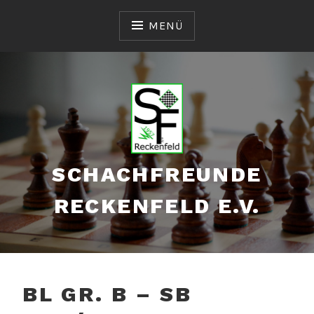
Zum
Inhalt
MENÜ
springen
SCHACHFREUNDE
RECKENFELD E.V.
BL GR. B – SB